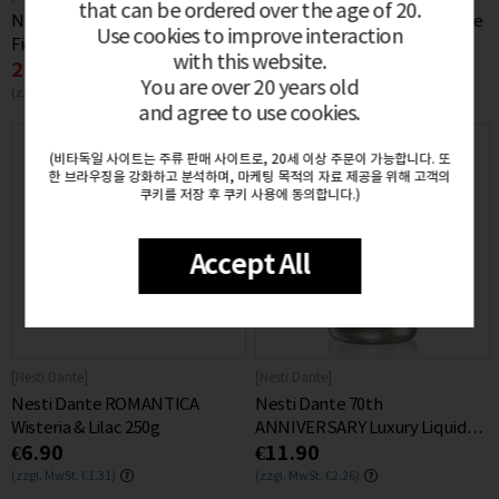
that can be ordered over the age of 20.
Nesti Dante ROMANTICA
Nesti Dante ROMANTICA Rose
Use cookies to improve interaction
Fiesole Gillyflower & Fuchsia
& Peony 250g
with this website.
24%
€6.90
€6.90
250g
You are over 20 years old
(zzgl. MwSt. €1.31)
(zzgl. MwSt. €1.31)
and agree to use cookies.
(비타독일 사이트는 주류 판매 사이트로, 20세 이상 주문이 가능합니다. 또
한 브라우징을 강화하고 분석하며, 마케팅 목적의 자료 제공을 위해 고객의
쿠키를 저장 후 쿠키 사용에 동의합니다.)
Accept All
[Nesti Dante]
[Nesti Dante]
Nesti Dante ROMANTICA
Nesti Dante 70th
Wisteria & Lilac 250g
ANNIVERSARY Luxury Liquid
€6.90
€11.90
Platinum Soap 500ml
(zzgl. MwSt. €1.31)
(zzgl. MwSt. €2.26)