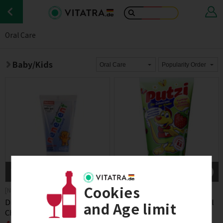
Oral Care
Baby/Kids
일시품절
일시품절
입고알림
입고알림
Cookies
[Nenedent]
[Putzi]
DENTINOX Nenedent
Putzi Kinder Zahncreme 50ml
and Age limit
Children’s Toothpaste without
Erdbeer