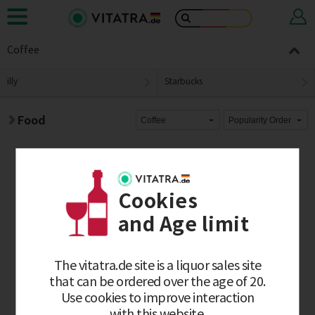
Coffee
illy
Starbucks
Food
No results were found
Cookies
and Age limit
The vitatra.de site is a liquor sales site
that can be ordered over the age of 20.
Use cookies to improve interaction
with this website.